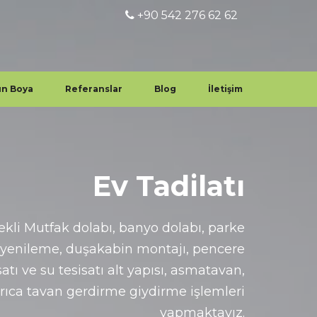
+90 542 276 62 62
un Boya
Referanslar
Blog
İletişim
Ev Tadilatı
rekli Mutfak dolabı, banyo dolabı, parke
 yenileme, duşakabin montajı, pencere
atı ve su tesisatı alt yapısı, asmatavan,
yrıca tavan gerdirme giydirme işlemleri
yapmaktayız.