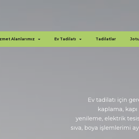
zmet Alanlarımız
Ev Tadilatı
Tadilatlar
Jot
Ev tadilatı için ge
kaplama, kapı
yenileme, elektrik tesis
sıva, boya işlemlerimi a